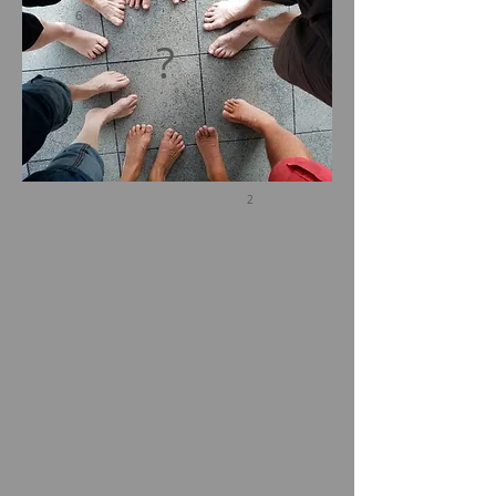
6
?
5
4
2