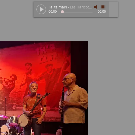
J'ai ta main
-
Les Haricots Rouges
00:00
00:00