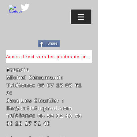
Share
Acces direct vers les photos de presse et fiche technique. Cliquez !
Francia
Michel Sénamaud:
Teléfono:
06 07 13 03 61
o:
Jacques Chartier
:
lhr@artisticprod.com
Teléfono: 05 56 32 40 78
06 16 17 71 40