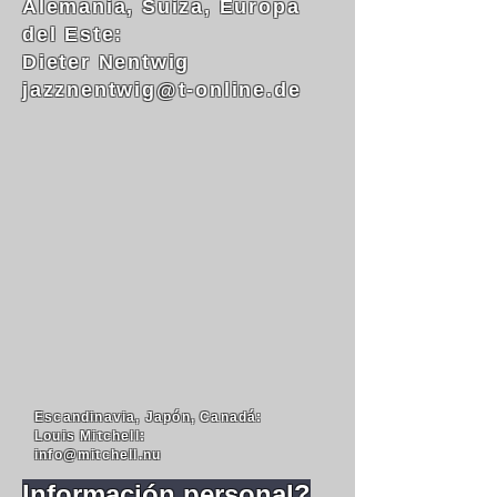
Alemania, Suiza, Europa
del Este:
Dieter Nentwig
jazznentwig@t-online.de
Escandinavia, Japón, Canadá:
Louis Mitchell:
info@mitchell.nu
Información personal?