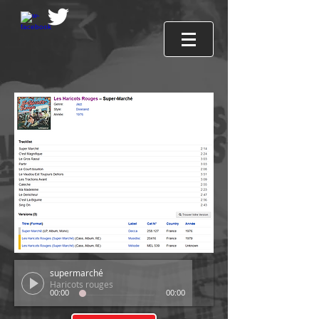
supermarché
Haricots rouges
00:00
00:00