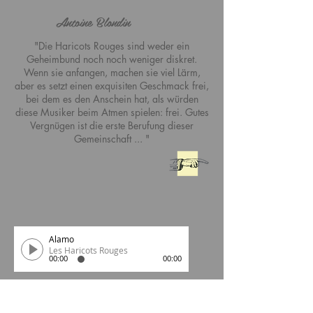
Antoine Blondin
"Die Haricots Rouges sind weder ein
Geheimbund noch noch weniger diskret.
Wenn sie anfangen, machen sie viel Lärm,
aber es setzt einen exquisiten Geschmack frei,
bei dem es den Anschein hat, als würden
diese Musiker beim Atmen spielen: frei. Gutes
Vergnügen ist die erste Berufung dieser
Gemeinschaft ... "
Alamo
Les Haricots Rouges
00:00
00:00