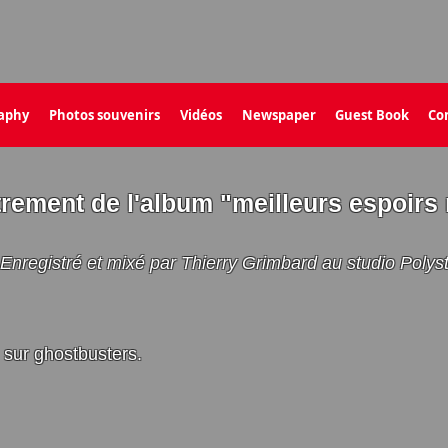
aphy
Photos souvenirs
Vidéos
Newspaper
Guest Book
Co
rement de l'album "meilleurs espoirs
Enregistré et mixé par Thierry Grimbard au studio Polyst
 sur ghostbusters.