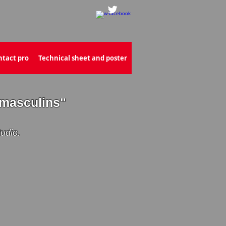
ntact pro
Technical sheet and poster
 masculins"
udio.