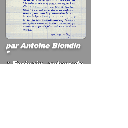
par Antoine Blondin
*
* Ecrivain, auteur de
"un singe en hiver".